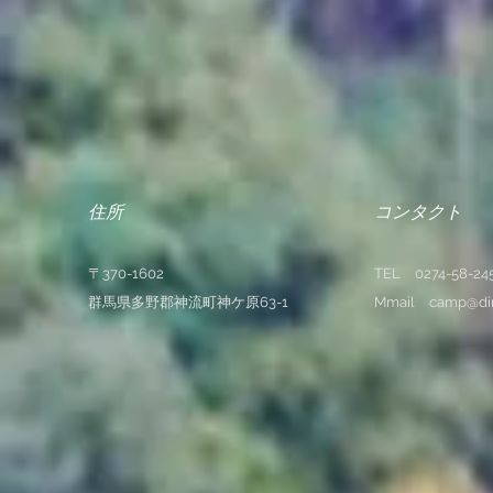
​住所
​コンタクト
〒370-1602
TEL 0274-58-245
​群馬県多野郡神流町神ケ原63-1
Mmail
camp@din