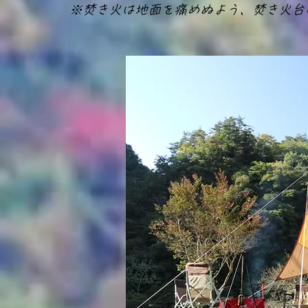
​※焚き火は地面を痛めぬよう、焚き火