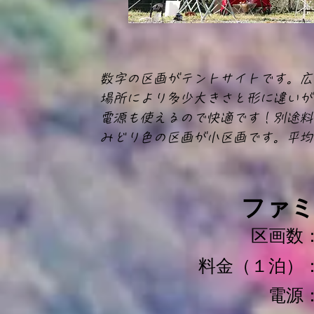
数字の区画がテントサイトです。広さ
​場所により多少大きさと形に違い
電源も使えるので快適です！別途料
みどり色の区画が小区画です。平均し
ファ
区画
料金（１泊）
電源