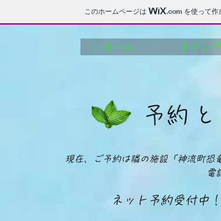
このホームページは
.com
を使って作
ホーム
キャン
​予約
現在、ご予約は隣の施設「神流町恐竜
​電
ネット予約受付中